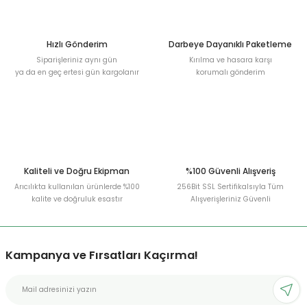
Hızlı Gönderim
Darbeye Dayanıklı Paketleme
Siparişleriniz aynı gün
Kırılma ve hasara karşı
ya da en geç ertesi gün kargolanır
korumalı gönderim
Kaliteli ve Doğru Ekipman
%100 Güvenli Alışveriş
Arıcılıkta kullanılan ürünlerde %100
256Bit SSL Sertifikalsıyla Tüm
kalite ve doğruluk esastır
Alışverişleriniz Güvenli
Kampanya ve Fırsatları Kaçırma!