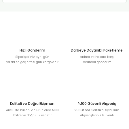
Hızlı Gönderim
Darbeye Dayanıklı Paketleme
Siparişleriniz aynı gün
Kırılma ve hasara karşı
ya da en geç ertesi gün kargolanır
korumalı gönderim
Kaliteli ve Doğru Ekipman
%100 Güvenli Alışveriş
Arıcılıkta kullanılan ürünlerde %100
256Bit SSL Sertifikalsıyla Tüm
kalite ve doğruluk esastır
Alışverişleriniz Güvenli