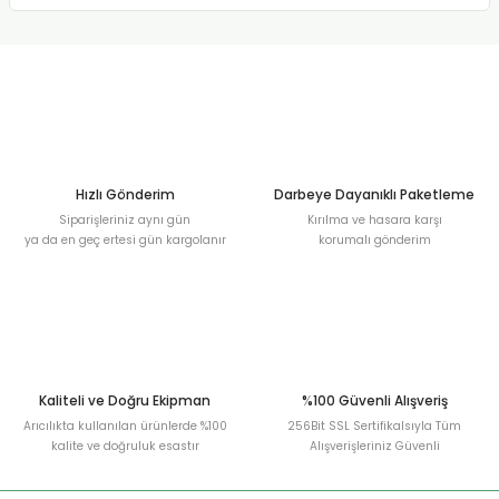
Hızlı Gönderim
Darbeye Dayanıklı Paketleme
Siparişleriniz aynı gün
Kırılma ve hasara karşı
ya da en geç ertesi gün kargolanır
korumalı gönderim
Kaliteli ve Doğru Ekipman
%100 Güvenli Alışveriş
Arıcılıkta kullanılan ürünlerde %100
256Bit SSL Sertifikalsıyla Tüm
kalite ve doğruluk esastır
Alışverişleriniz Güvenli