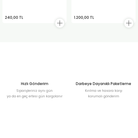
240,00 TL
1.200,00 TL
Hızlı Gönderim
Darbeye Dayanıklı Paketleme
Siparişleriniz aynı gün
Kırılma ve hasara karşı
ya da en geç ertesi gün kargolanır
korumalı gönderim