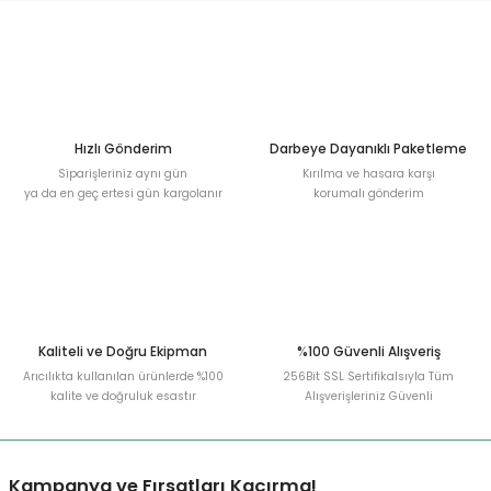
Hızlı Gönderim
Darbeye Dayanıklı Paketleme
Siparişleriniz aynı gün
Kırılma ve hasara karşı
ya da en geç ertesi gün kargolanır
korumalı gönderim
Kaliteli ve Doğru Ekipman
%100 Güvenli Alışveriş
Arıcılıkta kullanılan ürünlerde %100
256Bit SSL Sertifikalsıyla Tüm
kalite ve doğruluk esastır
Alışverişleriniz Güvenli
Kampanya ve Fırsatları Kaçırma!