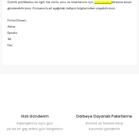
Gizlilik politikamız ile ilgili her türlü soru ve önerileriniz için
………………..
adresine email
gönderebilirsiniz. Firmamız’a ait aşağıdaki iletişim bilgilerinden ulaşabilirsiniz.
Firma Ünvanı :
Adres :
Eposta :
Tel:
Fax:
Hızlı Gönderim
Darbeye Dayanıklı Paketleme
Siparişleriniz aynı gün
Kırılma ve hasara karşı
ya da en geç ertesi gün kargolanır
korumalı gönderim