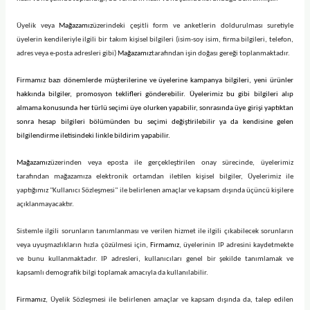
Üyelik veya
Mağazamız
üzerindeki çeşitli form ve anketlerin doldurulması suretiyle
üyelerin kendileriyle ilgili bir takım kişisel bilgileri (isim-soy isim, firma bilgileri, telefon,
adres veya e-posta adresleri gibi)
Mağazamız
tarafından işin doğası gereği toplanmaktadır.
Firmamız bazı dönemlerde müşterilerine ve üyelerine kampanya bilgileri, yeni ürünler
hakkında bilgiler, promosyon teklifleri gönderebilir. Üyelerimiz bu gibi bilgileri alıp
almama konusunda her türlü seçimi üye olurken yapabilir, sonrasında üye girişi yaptıktan
sonra hesap bilgileri bölümünden bu seçimi değiştirilebilir ya da kendisine gelen
bilgilendirme iletisindeki linkle bildirim yapabilir.
Mağazamız
üzerinden veya eposta ile gerçekleştirilen onay sürecinde, üyelerimiz
tarafından mağazamıza elektronik ortamdan iletilen kişisel bilgiler, Üyelerimiz ile
yaptığımız "Kullanıcı Sözleşmesi" ile belirlenen amaçlar ve kapsam dışında üçüncü kişilere
açıklanmayacaktır.
Sistemle ilgili sorunların tanımlanması ve verilen hizmet ile ilgili çıkabilecek sorunların
veya uyuşmazlıkların hızla çözülmesi için,
Firmamız
, üyelerinin IP adresini kaydetmekte
ve bunu kullanmaktadır. IP adresleri, kullanıcıları genel bir şekilde tanımlamak ve
kapsamlı demografik bilgi toplamak amacıyla da kullanılabilir.
Firmamız
, Üyelik Sözleşmesi ile belirlenen amaçlar ve kapsam dışında da, talep edilen