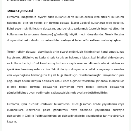
TARAYICI ÇEREZLERİ
Firmamız, mağazamızı ziyaret eden kullanıcılar ve kullanıcıların web sitesini kullanımı
hakkındaki bilgileri teknik bir iletişim dosyası (Çerez-Cookie) kullanarak elde edebilir.
Bahsi geçen teknik iletişim dosyaları, ana bellekte saklanmak üzere bir internet sitesinin
kullanıcının tarayıcısına (browser) gönderdiği küçük metin dosyalarıdır. Teknik iletişim
dosyası site hakkında durum ve tercihleri saklayarak İnternet'in kullanımını kolaylaştırır.
Teknik iletişim dosyası, siteyi kaç kişinin ziyaret ettiğini, bir kişinin siteyi hangi amaçla, kaç
kez ziyaret ettiğini ve ne kadar sitede kaldıkları hakkında istatistiksel bilgileri elde etmeye
ve kullanıcılar için özel tasarlanmış kullanıcı sayfalarından dinamik olarak reklam ve
içerik üretilmesine yardımcı olur. Teknik iletişim dosyası, ana bellekte veya e-postanızdan
veri veya başkaca herhangi bir kişisel bilgi almak için tasarlanmamıştır. Tarayıcıların pek
çoğu başta teknik iletişim dosyasını kabul eder biçimde tasarlanmıştır ancak kullanıcılar
dilerse teknik iletişim dosyasının gelmemesi veya teknik iletişim dosyasının
gönderildiğinde uyarı verilmesini sağlayacak biçimde ayarları değiştirebilirler.
Firmamız, işbu "Gizlilik Politikası" hükümlerini dilediği zaman sitede yayınlamak veya
kullanıcılara elektronik posta göndermek veya sitesinde yayınlamak suretiyle
değiştirebilir. Gizlilik Politikası hükümleri değiştiği takdirde, yayınlandığı tarihte yürürlük
kazanır.