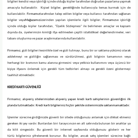
bilgileri kendisi veya işbirliği içinde olduğu kişiler tarafından doğrudan pazarlama yapmak
amacıyla kullanabilir. Kişisel bilgiler, gerektiğinde kullanıcıyla temas kurmak için de
kullanılabilir.
Firmamız
tarafından talep edilen bilgiler veya kullanıcı tarafından sağlanan
bilgiler veya
Mağazamız
üzerinden yapılan işlemlerle ilgili bilgiler;
Firmamız
ve işbirliği
içinde olduğu kişiler tarafından, "Üyelik Sözleşmesi" ile belirlenen amaçlar ve kapsam
dışında da, üyelerimizin kimliği ifşa edilmeden çeşitli istatistiksel değerlendirmeler, veri
tabanı oluşturma ve pazar araştırmalarında kullanılabilir.
Firmamız
, gizli bilgileri kesinlikle özel ve gizli tutmayı, bunu bir sır saklama yükümü olarak
addetmeyi ve gizliliğin sağlanması ve sürdürülmesi, gizli bilginin tamamının veya
herhangi bir kısmının kamu alanına girmesini veya yetkisiz kullanımını veya üçüncü bir
kişiye ifşasını önlemek için gerekli tüm tedbirleri almayı ve gerekli özeni göstermeyi
taahhüt etmektedir.
KREDİ KARTI GÜVENLİĞİ
Firmamız
, alışveriş sitelerimizden alışveriş yapan kredi kartı sahiplerinin güvenliğini ilk
planda tutmaktadır. Kredi kartı bilgileriniz hiçbir şekilde sistemimizde saklanmamaktadır.
İşlemler sürecine girdiğinizde güvenli bir sitede olduğunuzu anlamak için dikkat etmeniz
gereken iki şey vardır. Bunlardan biri tarayıcınızın en alt satırında bulunan bir anahtar ya
da kilit simgesidir. Bu güvenli bir internet sayfasında olduğunuzu gösterir ve her
türlü bilgileriniz şifrelenerek korunur. Bu bilgiler, ancak satış işlemleri sürecine bağlı