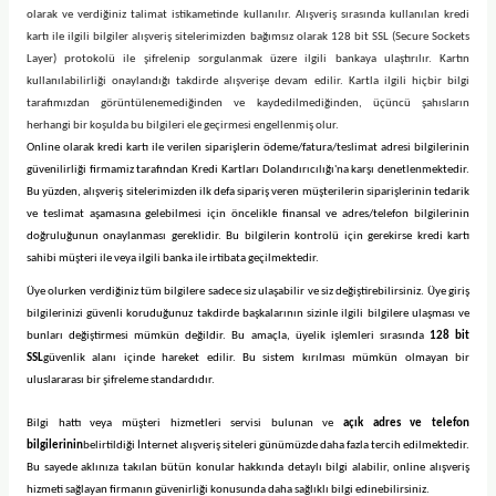
olarak ve verdiğiniz talimat istikametinde kullanılır. Alışveriş sırasında kullanılan kredi
kartı ile ilgili bilgiler alışveriş sitelerimizden bağımsız olarak 128 bit SSL (Secure Sockets
Layer) protokolü ile şifrelenip sorgulanmak üzere ilgili bankaya ulaştırılır. Kartın
kullanılabilirliği onaylandığı takdirde alışverişe devam edilir. Kartla ilgili hiçbir bilgi
tarafımızdan görüntülenemediğinden ve kaydedilmediğinden, üçüncü şahısların
herhangi bir koşulda bu bilgileri ele geçirmesi engellenmiş olur.
Online olarak kredi kartı ile verilen siparişlerin ödeme/fatura/teslimat adresi bilgilerinin
güvenilirliği firmamiz tarafından Kredi Kartları Dolandırıcılığı'na karşı denetlenmektedir.
Bu yüzden, alışveriş sitelerimizden ilk defa sipariş veren müşterilerin siparişlerinin tedarik
ve teslimat aşamasına gelebilmesi için öncelikle finansal ve adres/telefon bilgilerinin
doğruluğunun onaylanması gereklidir. Bu bilgilerin kontrolü için gerekirse kredi kartı
sahibi müşteri ile veya ilgili banka ile irtibata geçilmektedir.
Üye olurken verdiğiniz tüm bilgilere sadece siz ulaşabilir ve siz değiştirebilirsiniz. Üye giriş
bilgilerinizi güvenli koruduğunuz takdirde başkalarının sizinle ilgili bilgilere ulaşması ve
bunları değiştirmesi mümkün değildir. Bu amaçla, üyelik işlemleri sırasında
128 bit
SSL
güvenlik alanı içinde hareket edilir. Bu sistem kırılması mümkün olmayan bir
uluslararası bir şifreleme standardıdır.
Bilgi hattı veya müşteri hizmetleri servisi bulunan ve
açık adres ve telefon
bilgilerinin
belirtildiği İnternet alışveriş siteleri günümüzde daha fazla tercih edilmektedir.
Bu sayede aklınıza takılan bütün konular hakkında detaylı bilgi alabilir, online alışveriş
hizmeti sağlayan firmanın güvenirliği konusunda daha sağlıklı bilgi edinebilirsiniz.