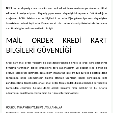
Not:
İnternet alışveriş sitelerinde firmanın açık adresinin ve telefonun yer almasına dikkat
edilmesini tavsiye ediyoruz. Alışveriş yapacaksanız alışverişinizi yapmadan ürünü aldığınız
mağazanın bütün telefon / adres bilgilerini not edin. Eğer güvenmiyorsanız alışverişten
önce telefon ederek teyit edin. Firmamıza ait tüm online alışveriş sitelerimizde firmamıza
dair tüm bilgiler ve firma yeri belirtilmiştir.
MAİL ORDER KREDİ KART
BİLGİLERİ GÜVENLİĞİ
Kredi kartı mail-order yöntemi ile bize göndereceğiniz kimlik ve kredi kart bilgileriniz
firmamız tarafından gizlilik prensibine göre saklanacaktır. Bu bilgiler olası banka ile
oluşubilecek kredi kartından para çekim itirazlarına karşı 60 gün süre ile bekletilip daha
sonrasında imha edilmektedir. Sipariş ettiğiniz ürünlerin bedeli karşılığında bize
göndereceğiniz tarafınızdan onaylı mail-order formu bedeli dışında herhangi bir bedelin
kartınızdan çekilmesi halinde doğal olarak bankaya itiraz edebilir ve bu tutarın
ödenmesini engelleyebileceğiniz için bir risk oluşturmamaktadır.
ÜÇÜNCÜ TARAF WEB SİTELERİ VE UYGULAMALAR
Mağazamız, web sitesi dâhilinde başka sitelere link verebilir. Firmamız, bu linkler