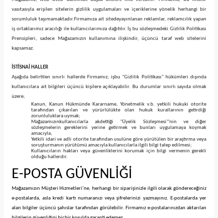
vasıtasıyla erişilen sitelerin gizlilik uygulamaları ve içeriklerine yönelik herhangi bir
sorumluluk taşımamaktadır.
Firmamıza ait sitede
yayınlanan reklamlar, reklamcılık yapan
iş ortaklarımız aracılığı ile kullanıcılarımıza dağıtılır. İş bu sözleşmedeki Gizlilik Politikası
Prensipleri, sadece Mağazamızın kullanımına ilişkindir, üçüncü taraf web sitelerini
kapsamaz.
İSTİSNAİ HALLER
Aşağıda belirtilen sınırlı hallerde Firmamız, işbu "Gizlilik Politikası" hükümleri dışında
kullanıcılara ait bilgileri üçüncü kişilere açıklayabilir. Bu durumlar sınırlı sayıda olmak
üzere;
Kanun, Kanun Hükmünde Kararname, Yönetmelik v.b. yetkili hukuki otorite
tarafından çıkarılan ve yürürlülükte olan hukuk kurallarının getirdiği
zorunluluklara uymak;
Mağazamızınkullanıcılarla akdettiği "Üyelik Sözleşmesi"'nin ve diğer
sözleşmelerin gereklerini yerine getirmek ve bunları uygulamaya koymak
amacıyla;
Yetkili idari ve adli otorite tarafından usulüne göre yürütülen bir araştırma veya
soruşturmanın yürütümü amacıyla kullanıcılarla ilgili bilgi talep edilmesi;
Kullanıcıların hakları veya güvenliklerini korumak için bilgi vermenin gerekli
olduğu hallerdir.
E-POSTA GÜVENLİĞİ
Mağazamızın Müşteri Hizmetleri’ne, herhangi bir siparişinizle ilgili olarak göndereceğiniz
e-postalarda, asla kredi kartı numaranızı veya şifrelerinizi yazmayınız. E-postalarda yer
alan bilgiler üçüncü şahıslar tarafından görülebilir. Firmamız e-postalarınızdan aktarılan
bilgilerin güvenliğini hiçbir koşulda garanti edemez.