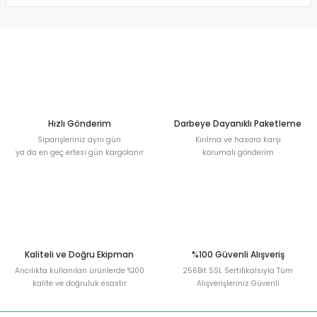
Hızlı Gönderim
Darbeye Dayanıklı Paketleme
Siparişleriniz aynı gün
Kırılma ve hasara karşı
ya da en geç ertesi gün kargolanır
korumalı gönderim
Kaliteli ve Doğru Ekipman
%100 Güvenli Alışveriş
Arıcılıkta kullanılan ürünlerde %100
256Bit SSL Sertifikalsıyla Tüm
kalite ve doğruluk esastır
Alışverişleriniz Güvenli