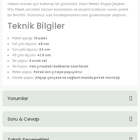
isteyen arıcılar için kullanışlı bir çözümdür. Hazır Petekli Ahşap Çerçeve -
10'lu Paket, arıcılıkta zaman kazandıran ve düzenli kullanım sunan pratik
bir tercihtir. Ürünümüz size Ariciekipmanlari.com güvencesiyle ulaştırılır.
Teknik Bilgiler
Paket içeriği:
10 adet
Üst çıta ölçüsü:
48 cm
Yan çıta ölçüsü:
24 cm
Alt çıta ölçüsü:
41,5 cm
Tel yapısı:
3 sıralı tel
Tel hizası:
Yan çıtadaki deliklerle tam hizalı
Petek yapısı:
Petek üst çıtaya yapışıktır
Gövde yapısı:
Ahşap çerçeve ve sağlam mumlu petek montajı
Yorumlar
Soru & Cevap
Bu ürüne ilk yorumu siz yapın!
Taksit Seçenekleri