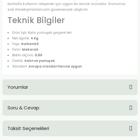
kontrollü kullanım isteyenler için uygun bir arıcılık ürünüdür. Ürünümüz
size Ariciekipmanlari.com güvencesiyle ulaştırılır.
Teknik Bilgiler
Ürün tipi: Kalın yumuşak çerçeve teli
Net ağırlık:
4 Kg
Yapı:
Galvanizli
Form:
Makaralı
Bobin ölçüsü:
0,60
Özellik:
Kalın ve yumuşak
Standart:
Avrupa standartlarına uygun
Yorumlar
Soru & Cevap
Bu ürüne ilk yorumu siz yapın!
Taksit Seçenekleri
Yorum Yaz
Ürün hakkında henüz soru sorulmamış.