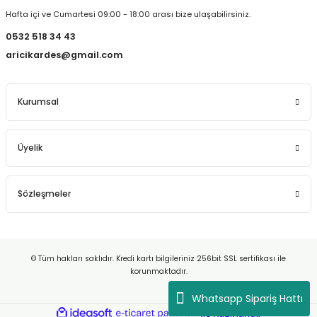
Hafta içi ve Cumartesi 09:00 - 18:00 arası bize ulaşabilirsiniz.
0532 518 34 43
aricikardes@gmail.com
Kurumsal
Üyelik
Sözleşmeler
© Tüm hakları saklıdır. Kredi kartı bilgileriniz 256bit SSL sertifikası ile
korunmaktadır.
Whatsapp Sipariş Hattı
ideasoft
ile
e-