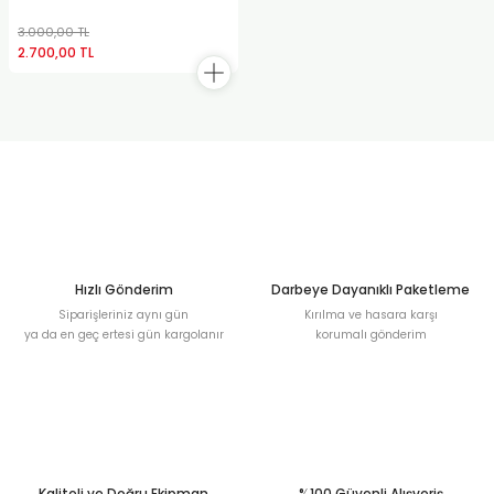
3.000,00 TL
2.700,00 TL
Hızlı Gönderim
Darbeye Dayanıklı Paketleme
Siparişleriniz aynı gün
Kırılma ve hasara karşı
ya da en geç ertesi gün kargolanır
korumalı gönderim
Kaliteli ve Doğru Ekipman
%100 Güvenli Alışveriş