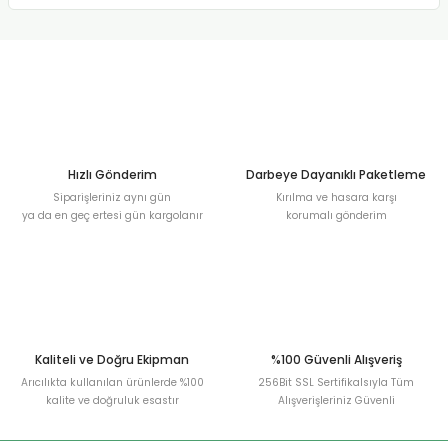
Hızlı Gönderim
Darbeye Dayanıklı Paketleme
Siparişleriniz aynı gün
Kırılma ve hasara karşı
ya da en geç ertesi gün kargolanır
korumalı gönderim
Kaliteli ve Doğru Ekipman
%100 Güvenli Alışveriş
Arıcılıkta kullanılan ürünlerde %100
256Bit SSL Sertifikalsıyla Tüm
kalite ve doğruluk esastır
Alışverişleriniz Güvenli