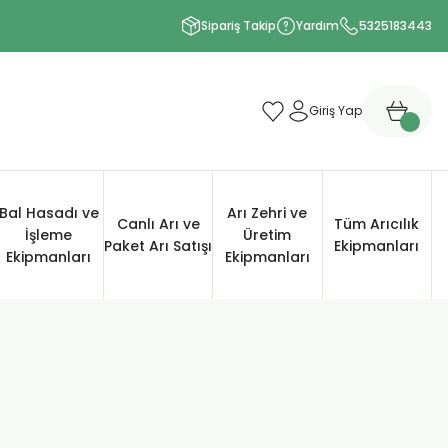
Sipariş Takip
Yardım
5325183443
Giriş Yap
Bal Hasadı ve
Arı Zehri ve
Canlı Arı ve
Tüm Arıcılık
İşleme
Üretim
Paket Arı Satışı
Ekipmanları
Ekipmanları
Ekipmanları