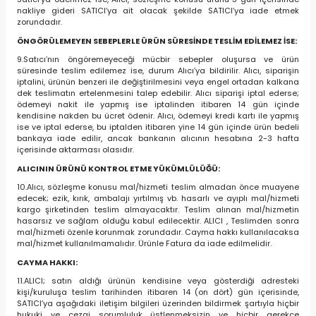
nakliye gideri SATICI’ya ait olacak şekilde SATICI’ya iade etmek
zorundadır.
ÖNGÖRÜLEMEYEN SEBEPLERLE ÜRÜN SÜRESİNDE TESLİM EDİLEMEZ İSE:
9.Satıcı’nın öngöremeyeceği mücbir sebepler oluşursa ve ürün
süresinde teslim edilemez ise, durum Alıcı’ya bildirilir. Alıcı, siparişin
iptalini, ürünün benzeri ile değiştirilmesini veya engel ortadan kalkana
dek teslimatın ertelenmesini talep edebilir. Alıcı siparişi iptal ederse;
ödemeyi nakit ile yapmış ise iptalinden itibaren 14 gün içinde
kendisine nakden bu ücret ödenir. Alıcı, ödemeyi kredi kartı ile yapmış
ise ve iptal ederse, bu iptalden itibaren yine 14 gün içinde ürün bedeli
bankaya iade edilir, ancak bankanın alıcının hesabına 2-3 hafta
içerisinde aktarması olasıdır.
ALICININ ÜRÜNÜ KONTROL ETME YÜKÜMLÜLÜĞÜ:
10.Alıcı, sözleşme konusu mal/hizmeti teslim almadan önce muayene
edecek; ezik, kırık, ambalajı yırtılmış vb. hasarlı ve ayıplı mal/hizmeti
kargo şirketinden teslim almayacaktır. Teslim alınan mal/hizmetin
hasarsız ve sağlam olduğu kabul edilecektir. ALICI , Teslimden sonra
mal/hizmeti özenle korunmak zorundadır. Cayma hakkı kullanılacaksa
mal/hizmet kullanılmamalıdır. Ürünle Fatura da iade edilmelidir.
CAYMA HAKKI:
11.ALICI; satın aldığı ürünün kendisine veya gösterdiği adresteki
kişi/kuruluşa teslim tarihinden itibaren 14 (on dört) gün içerisinde,
SATICI’ya aşağıdaki iletişim bilgileri üzerinden bildirmek şartıyla hiçbir
hukuki ve cezai sorumluluk üstlenmeksizin ve hiçbir gerekçe