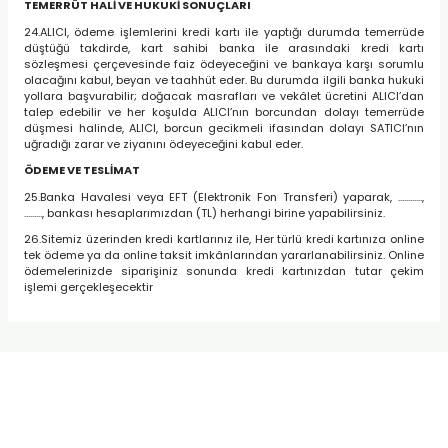
TEMERRÜT HALİ VE HUKUKİ SONUÇLARI
24.ALICI, ödeme işlemlerini kredi kartı ile yaptığı durumda temerrüde
düştüğü takdirde, kart sahibi banka ile arasındaki kredi kartı
sözleşmesi çerçevesinde faiz ödeyeceğini ve bankaya karşı sorumlu
olacağını kabul, beyan ve taahhüt eder. Bu durumda ilgili banka hukuki
yollara başvurabilir; doğacak masrafları ve vekâlet ücretini ALICI’dan
talep edebilir ve her koşulda ALICI’nın borcundan dolayı temerrüde
düşmesi halinde, ALICI, borcun gecikmeli ifasından dolayı SATICI’nın
uğradığı zarar ve ziyanını ödeyeceğini kabul eder.
ÖDEME VE TESLİMAT
25.Banka Havalesi veya EFT (Elektronik Fon Transferi) yaparak, ............,
........., bankası hesaplarımızdan (TL) herhangi birine yapabilirsiniz.
26.Sitemiz üzerinden kredi kartlarınız ile, Her türlü kredi kartınıza online
tek ödeme ya da online taksit imkânlarından yararlanabilirsiniz. Online
ödemelerinizde siparişiniz sonunda kredi kartınızdan tutar çekim
işlemi gerçekleşecektir