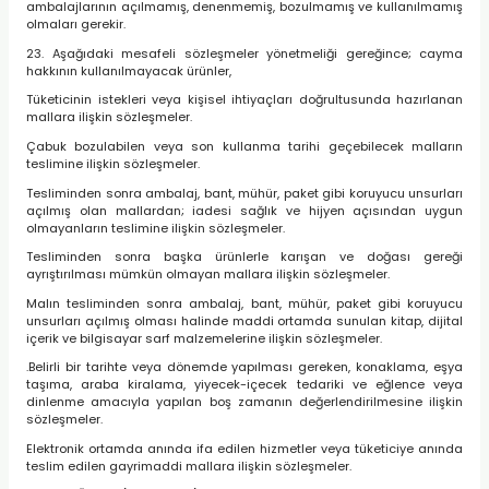
ambalajlarının açılmamış, denenmemiş, bozulmamış ve kullanılmamış
olmaları gerekir.
23. Aşağıdaki mesafeli sözleşmeler yönetmeliği gereğince; cayma
hakkının kullanılmayacak ürünler,
Tüketicinin istekleri veya kişisel ihtiyaçları doğrultusunda hazırlanan
mallara ilişkin sözleşmeler.
Çabuk bozulabilen veya son kullanma tarihi geçebilecek malların
teslimine ilişkin sözleşmeler.
Tesliminden sonra ambalaj, bant, mühür, paket gibi koruyucu unsurları
açılmış olan mallardan; iadesi sağlık ve hijyen açısından uygun
olmayanların teslimine ilişkin sözleşmeler.
Tesliminden sonra başka ürünlerle karışan ve doğası gereği
ayrıştırılması mümkün olmayan mallara ilişkin sözleşmeler.
Malın tesliminden sonra ambalaj, bant, mühür, paket gibi koruyucu
unsurları açılmış olması halinde maddi ortamda sunulan kitap, dijital
içerik ve bilgisayar sarf malzemelerine ilişkin sözleşmeler.
.Belirli bir tarihte veya dönemde yapılması gereken, konaklama, eşya
taşıma, araba kiralama, yiyecek-içecek tedariki ve eğlence veya
dinlenme amacıyla yapılan boş zamanın değerlendirilmesine ilişkin
sözleşmeler.
Elektronik ortamda anında ifa edilen hizmetler veya tüketiciye anında
teslim edilen gayrimaddi mallara ilişkin sözleşmeler.