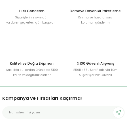
Hızlı Gönderim
Darbeye Dayanıklı Paketleme
Siparişleriniz aynı gün
Kırılma ve hasara karşı
ya da en geç ertesi gün kargolanır
korumalı gönderim
Kaliteli ve Doğru Ekipman
%100 Güvenli Alışveriş
Arıcılıkta kullanılan ürünlerde %100
256Bit SSL Sertifikalsıyla Tüm
kalite ve doğruluk esastır
Alışverişleriniz Güvenli
Kampanya ve Fırsatları Kaçırma!