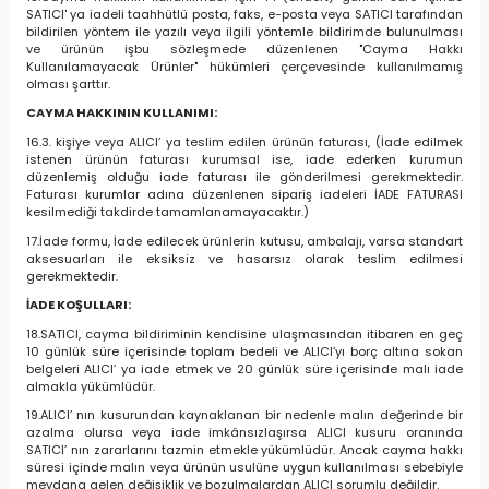
SATICI' ya iadeli taahhütlü posta, faks, e-posta veya SATICI tarafından
bildirilen yöntem ile yazılı veya ilgili yöntemle bildirimde bulunulması
ve ürünün işbu sözleşmede düzenlenen "Cayma Hakkı
Kullanılamayacak Ürünler" hükümleri çerçevesinde kullanılmamış
olması şarttır.
CAYMA HAKKININ KULLANIMI:
16.3. kişiye veya ALICI’ ya teslim edilen ürünün faturası, (İade edilmek
istenen ürünün faturası kurumsal ise, iade ederken kurumun
düzenlemiş olduğu iade faturası ile gönderilmesi gerekmektedir.
Faturası kurumlar adına düzenlenen sipariş iadeleri İADE FATURASI
kesilmediği takdirde tamamlanamayacaktır.)
17.İade formu, İade edilecek ürünlerin kutusu, ambalajı, varsa standart
aksesuarları ile eksiksiz ve hasarsız olarak teslim edilmesi
gerekmektedir.
İADE KOŞULLARI:
18.SATICI, cayma bildiriminin kendisine ulaşmasından itibaren en geç
10 günlük süre içerisinde toplam bedeli ve ALICI’yı borç altına sokan
belgeleri ALICI’ ya iade etmek ve 20 günlük süre içerisinde malı iade
almakla yükümlüdür.
19.ALICI’ nın kusurundan kaynaklanan bir nedenle malın değerinde bir
azalma olursa veya iade imkânsızlaşırsa ALICI kusuru oranında
SATICI’ nın zararlarını tazmin etmekle yükümlüdür. Ancak cayma hakkı
süresi içinde malın veya ürünün usulüne uygun kullanılması sebebiyle
meydana gelen değişiklik ve bozulmalardan ALICI sorumlu değildir.