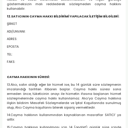
göstermeksizin malı reddederek sözleşmeden cayma hakkını
kullanabilir.
12.SATICININ CAYMA HAKKI BİLDİRİMİ YAPILACAK İLETİŞİM BİLGİLERİ:
ŞİRKET
ADI/UNVANI:
ADRES:
EPOSTA:
TEL:
FAKS:
CAYMA HAKKININ SÜRESİ:
13.Alıcı, satın aldığı eğer bir hizmet ise, bu 14 günlük süre sözleşmenin
imzalandığı tarihten itibaren başlar. Cayma hakkı süresi sona
ermeden önce, tüketicinin onayı ile hizmetin ifasına başlanan hizmet
sözleşmelerinde cayma hakkı kullanılamaz. Alıcı’ya Cayma hakkına
ilişkin bildirim Mesafeli Sözleşmelerde ve İptal Koşullarında sunulmuş
olup, Alıcı Cayma koşullarını bilerek sipariş vermektedir.
14.Cayma hakkının kullanımından kaynaklanan masraflar SATICI’ ya
aittir.
15.Cayma hakkının kullanılması için 14 (ondört) günlük süre içinde