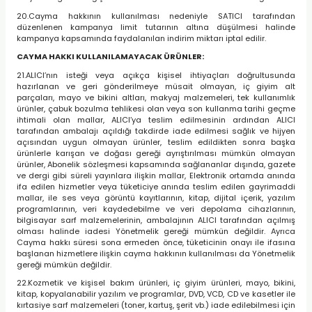
20.Cayma hakkının kullanılması nedeniyle SATICI tarafından
düzenlenen kampanya limit tutarının altına düşülmesi halinde
kampanya kapsamında faydalanılan indirim miktarı iptal edilir.
CAYMA HAKKI KULLANILAMAYACAK ÜRÜNLER:
21.ALICI’nın isteği veya açıkça kişisel ihtiyaçları doğrultusunda
hazırlanan ve geri gönderilmeye müsait olmayan, iç giyim alt
parçaları, mayo ve bikini altları, makyaj malzemeleri, tek kullanımlık
ürünler, çabuk bozulma tehlikesi olan veya son kullanma tarihi geçme
ihtimali olan mallar, ALICI’ya teslim edilmesinin ardından ALICI
tarafından ambalajı açıldığı takdirde iade edilmesi sağlık ve hijyen
açısından uygun olmayan ürünler, teslim edildikten sonra başka
ürünlerle karışan ve doğası gereği ayrıştırılması mümkün olmayan
ürünler, Abonelik sözleşmesi kapsamında sağlananlar dışında, gazete
ve dergi gibi süreli yayınlara ilişkin mallar, Elektronik ortamda anında
ifa edilen hizmetler veya tüketiciye anında teslim edilen gayrimaddi
mallar, ile ses veya görüntü kayıtlarının, kitap, dijital içerik, yazılım
programlarının, veri kaydedebilme ve veri depolama cihazlarının,
bilgisayar sarf malzemelerinin, ambalajının ALICI tarafından açılmış
olması halinde iadesi Yönetmelik gereği mümkün değildir. Ayrıca
Cayma hakkı süresi sona ermeden önce, tüketicinin onayı ile ifasına
başlanan hizmetlere ilişkin cayma hakkının kullanılması da Yönetmelik
gereği mümkün değildir.
22.Kozmetik ve kişisel bakım ürünleri, iç giyim ürünleri, mayo, bikini,
kitap, kopyalanabilir yazılım ve programlar, DVD, VCD, CD ve kasetler ile
kırtasiye sarf malzemeleri (toner, kartuş, şerit vb.) iade edilebilmesi için