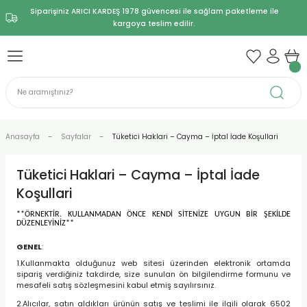
Siparişiniz ARICI KARDEŞ 1978 güvencesi ile sağlam paketleme ile
Geri Dön
Geri Dön
Geri Dön
Geri Dön
Geri Dön
Geri Dön
Geri Dön
Geri Dön
Geri Dön
kargoya teslim edilir.
ğı Başlangıç Setleri
ıyafetler
leri
ve Yardımcı Aletler
ek ve Kovan Parçaları
 ve Bakım
e Yemleme
Koloni Yönetimi
ve İşleme Ekipmanları
Kovanlı Başlangıç Setleri
Kovansız Başlangıç Setleri
Kovanlar
Bal İşleme ve Dolum Ekipman
Bal Süzme Makineleri
ıç Setleri
ven
kler
e Kabarmış Petek
ci Ürünler
Yemi
Dolum Ekipmanları
Ekonomik
Ekonomik
Ahşap Kovanlar
Bal Dinlendirme Kazanları
Manuel Bal Süzme Makineleri
ngıç Setleri
ı ve Çerçeve
e Dezenfeksiyon
k ve Suluk
 Izgara / Yetiştirme
neleri
Standart
Standart
Geleneksel / Yerel Kovanlar
Bal Eritme ve Dinlendirme Kazanları
Motorlu Bal Süzme Makineleri
Anasayfa
Sayfalar
Tüketici Haklari – Cayma – İptal İade Koşullari
akım Ekipmanları
geç / Kazan
Tam Donanımlı
Tam Donanımlı
Ruşet Kovanlar
Bal Eritme, Dinlendirme ve Karıştırma 
Tüketici Haklari – Cayma – İptal İade
e Ürünleri
Strafor (Poliüretan) Kovanlar
Tenekede Bal Eritme Kazanları
Koşullari
**ÖRNEKTİR. KULLANMADAN ÖNCE KENDİ SİTENİZE UYGUN BİR ŞEKİLDE
tek Ürünleri
DÜZENLEYİNİZ**
GENEL
:
1.Kullanmakta olduğunuz web sitesi üzerinden elektronik ortamda
sipariş verdiğiniz takdirde, size sunulan ön bilgilendirme formunu ve
mesafeli satış sözleşmesini kabul etmiş sayılırsınız.
2.Alıcılar, satın aldıkları ürünün satış ve teslimi ile ilgili olarak 6502