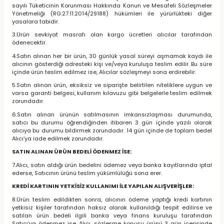
sayılı Tüketicinin Korunması Hakkında Kanun ve Mesafeli Sözleşmeler
Yönetmeliği (RG:27.11.2014/29188) hükümleri ile yürürlükteki diğer
yasalara tabidir.
3.Ürün sevkiyat masrafı olan kargo ücretleri alıcılar tarafından
ödenecektir.
4.Satın alınan her bir ürün, 30 günlük yasal süreyi aşmamak kaydı ile
alıcının gösterdiği adresteki kişi ve/veya kuruluşa teslim edilir. Bu süre
içinde ürün teslim edilmez ise, Alıcılar sözleşmeyi sona erdirebilir.
5.Satın alınan ürün, eksiksiz ve siparişte belirtilen niteliklere uygun ve
varsa garanti belgesi, kullanım kılavuzu gibi belgelerle teslim edilmek
zorundadır.
6.Satın alınan ürünün satılmasının imkansızlaşması durumunda,
satıcı bu durumu öğrendiğinden itibaren 3 gün içinde yazılı olarak
alıcıya bu durumu bildirmek zorundadır. 14 gün içinde de toplam bedel
Alıcı’ya iade edilmek zorundadır.
SATIN ALINAN ÜRÜN BEDELİ ÖDENMEZ İSE:
7.Alıcı, satın aldığı ürün bedelini ödemez veya banka kayıtlarında iptal
ederse, Satıcının ürünü teslim yükümlülüğü sona erer.
KREDİ KARTININ YETKİSİZ KULLANIMI İLE YAPILAN ALIŞVERİŞLER:
8.Ürün teslim edildikten sonra, alıcının ödeme yaptığı kredi kartının
yetkisiz kişiler tarafından haksız olarak kullanıldığı tespit edilirse ve
satılan ürün bedeli ilgili banka veya finans kuruluşu tarafından
Satıcı'ya ödenmez ise, Alıcı, sözleşme konusu ürünü 3 gün içerisinde