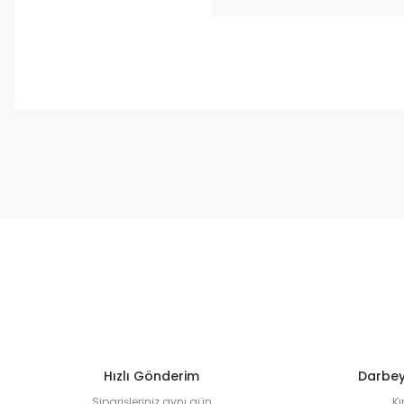
Bu ürünün fiyat bilgisi, resim, ürün açıklamalarında ve diğer k
Görüş ve önerileriniz için teşekkür ederiz.
Ürün resmi kalitesiz, bozuk veya görüntülenemiyor.
Ürün açıklamasında eksik bilgiler bulunuyor.
Ürün bilgilerinde hatalar bulunuyor.
Ürün fiyatı diğer sitelerden daha pahalı.
Bu ürüne benzer farklı alternatifler olmalı.
Hızlı Gönderim
Darbey
Siparişleriniz aynı gün
Kı