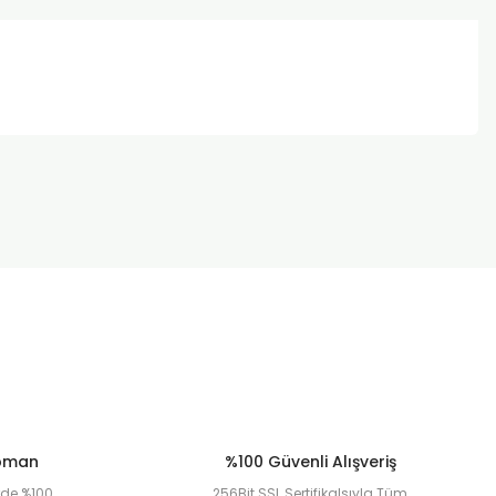
za iletebilirsiniz.
ipman
%100 Güvenli Alışveriş
erde %100
256Bit SSL Sertifikalsıyla Tüm