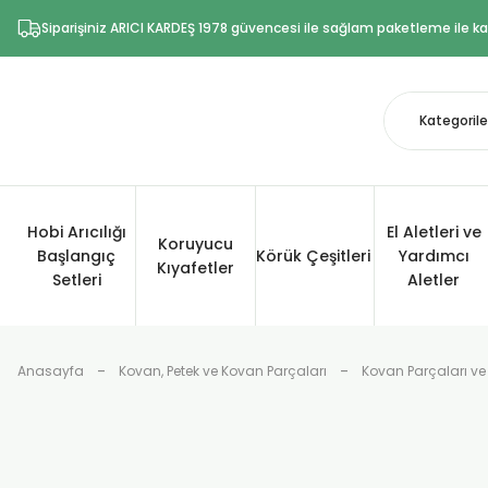
Siparişiniz ARICI KARDEŞ 1978 güvencesi ile sağlam paketleme ile kar
Hobi Arıcılığı
El Aletleri ve
Koruyucu
Başlangıç
Körük Çeşitleri
Yardımcı
Kıyafetler
Setleri
Aletler
Anasayfa
Kovan, Petek ve Kovan Parçaları
Kovan Parçaları ve