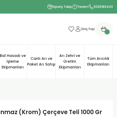
Sipariş Takip
Yardım
5325183443
Giriş Yap
Bal Hasadı ve
Arı Zehri ve
Canlı Arı ve
Tüm Arıcılık
İşleme
Üretim
Paket Arı Satışı
Ekipmanları
Ekipmanları
Ekipmanları
nmaz (Krom) Çerçeve Teli 1000 Gr