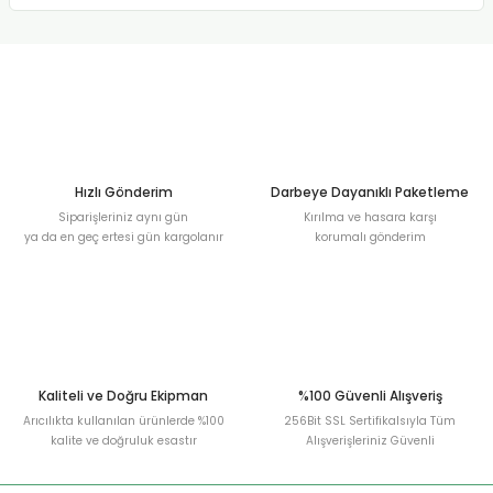
Hızlı Gönderim
Darbeye Dayanıklı Paketleme
Siparişleriniz aynı gün
Kırılma ve hasara karşı
ya da en geç ertesi gün kargolanır
korumalı gönderim
Kaliteli ve Doğru Ekipman
%100 Güvenli Alışveriş
Arıcılıkta kullanılan ürünlerde %100
256Bit SSL Sertifikalsıyla Tüm
kalite ve doğruluk esastır
Alışverişleriniz Güvenli