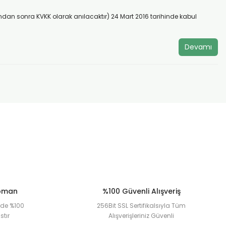
bundan sonra KVKK olarak anılacaktır) 24 Mart 2016 tarihinde kabul
Devamı
ipman
%100 Güvenli Alışveriş
erde %100
256Bit SSL Sertifikalsıyla Tüm
stır
Alışverişleriniz Güvenli