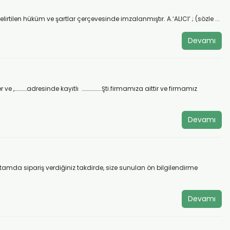
len hüküm ve şartlar çerçevesinde imzalanmıştır. A.‘ALICI’ ; (sözle ...
Devamı
e ,…………adresinde kayıtlı ……………….Şti.firmamıza aittir ve firmamız
Devamı
amda sipariş verdiğiniz takdirde, size sunulan ön bilgilendirme
Devamı