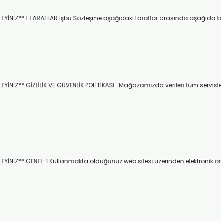
NİZ** 1.TARAFLAR İşbu Sözleşme aşağıdaki taraflar arasında aşağıda belirti
NİZ** GİZLİLİK VE GÜVENLİK POLİTİKASI Mağazamızda verilen tüm servisler v
İNİZ** GENEL: 1.Kullanmakta olduğunuz web sitesi üzerinden elektronik ort