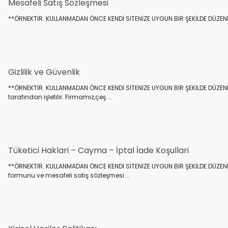
Mesafeli Satış Sözleşmesi
**ÖRNEKTİR. KULLANMADAN ÖNCE KENDİ SİTENİZE UYGUN BİR ŞEKİLDE DÜZENLEYİ
Gizlilik ve Güvenlik
**ÖRNEKTİR. KULLANMADAN ÖNCE KENDİ SİTENİZE UYGUN BİR ŞEKİLDE DÜZENLEYİ
tarafından işletilir. Firmamız,çeş ...
Tüketici Haklari – Cayma – İptal İade Koşullari
**ÖRNEKTİR. KULLANMADAN ÖNCE KENDİ SİTENİZE UYGUN BİR ŞEKİLDE DÜZENLEY
formunu ve mesafeli satış sözleşmesi ...