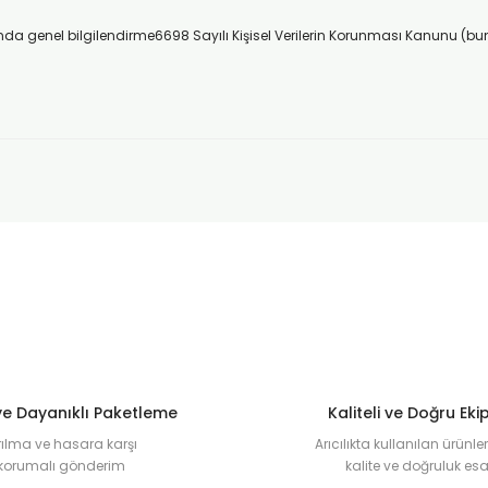
akkında genel bilgilendirme6698 Sayılı Kişisel Verilerin Korunması Kanunu (
e Dayanıklı Paketleme
Kaliteli ve Doğru Ek
rılma ve hasara karşı
Arıcılıkta kullanılan ürünl
korumalı gönderim
kalite ve doğruluk esa