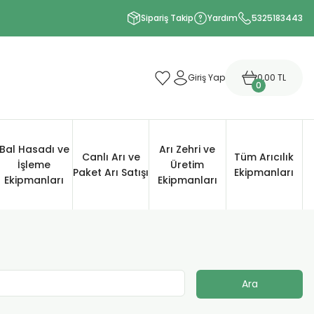
Sipariş Takip
Yardım
5325183443
Giriş Yap
0,00 TL
0
Bal Hasadı ve
Arı Zehri ve
Canlı Arı ve
Tüm Arıcılık
İşleme
Üretim
Paket Arı Satışı
Ekipmanları
Ekipmanları
Ekipmanları