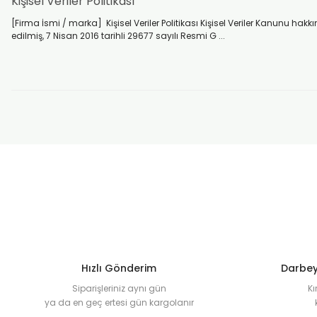
Kişisel Veriler Politikası
[Firma İsmi / marka] Kişisel Veriler Politikası Kişisel Veriler Kanunu h
edilmiş, 7 Nisan 2016 tarihli 29677 sayılı Resmi G ...
Hızlı Gönderim
Darbey
Siparişleriniz aynı gün
Kı
ya da en geç ertesi gün kargolanır