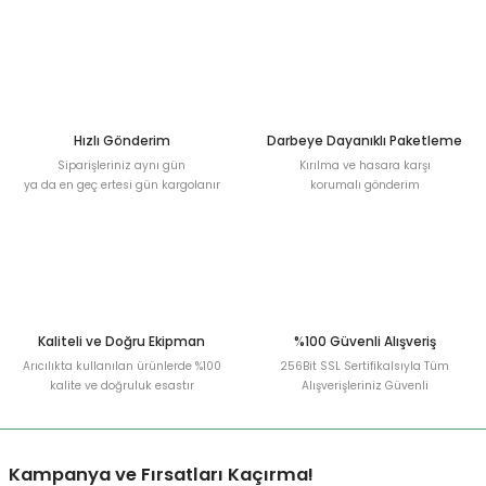
Hızlı Gönderim
Darbeye Dayanıklı Paketleme
Siparişleriniz aynı gün
Kırılma ve hasara karşı
ya da en geç ertesi gün kargolanır
korumalı gönderim
Kaliteli ve Doğru Ekipman
%100 Güvenli Alışveriş
Arıcılıkta kullanılan ürünlerde %100
256Bit SSL Sertifikalsıyla Tüm
kalite ve doğruluk esastır
Alışverişleriniz Güvenli
Kampanya ve Fırsatları Kaçırma!