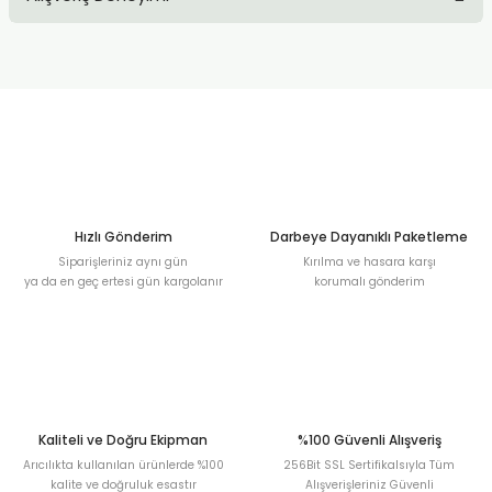
kullanarak tarafımıza iletebilirsiniz.
Görüş ve önerileriniz için teşekkür ederiz.
Sitemize ilk yorumu siz yapın!
Ürün resmi kalitesiz, bozuk veya görüntülenemiyor.
Ürün açıklamasında eksik bilgiler bulunuyor.
Deneyimini Paylaş
Ürün bilgilerinde hatalar bulunuyor.
Ürün fiyatı diğer sitelerden daha pahalı.
Bu ürüne benzer farklı alternatifler olmalı.
Hızlı Gönderim
Darbeye Dayanıklı Paketleme
Siparişleriniz aynı gün
Kırılma ve hasara karşı
ya da en geç ertesi gün kargolanır
korumalı gönderim
Gönder
Kaliteli ve Doğru Ekipman
%100 Güvenli Alışveriş
Arıcılıkta kullanılan ürünlerde %100
256Bit SSL Sertifikalsıyla Tüm
kalite ve doğruluk esastır
Alışverişleriniz Güvenli