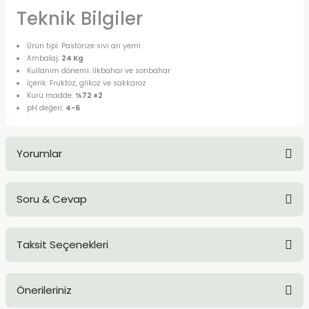
Teknik Bilgiler
Ürün tipi: Pastörize sıvı arı yemi
Ambalaj:
24 Kg
Kullanım dönemi: İlkbahar ve sonbahar
İçerik: Fruktoz, glikoz ve sakkaroz
Kuru madde:
%72 ±2
pH değeri:
4-6
Yorumlar
Soru & Cevap
Bu ürüne ilk yorumu siz yapın!
Taksit Seçenekleri
Yorum Yaz
Ürün hakkında henüz soru sorulmamış.
Önerileriniz
Soru Sor