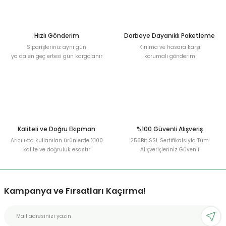
Ürün fiyatı diğer sitelerden daha pahalı.
Bu ürüne benzer farklı alternatifler olmalı.
Hızlı Gönderim
Darbeye Dayanıklı Paketleme
Siparişleriniz aynı gün
Kırılma ve hasara karşı
ya da en geç ertesi gün kargolanır
korumalı gönderim
Gönder
Kaliteli ve Doğru Ekipman
%100 Güvenli Alışveriş
Arıcılıkta kullanılan ürünlerde %100
256Bit SSL Sertifikalsıyla Tüm
kalite ve doğruluk esastır
Alışverişleriniz Güvenli
Kampanya ve Fırsatları Kaçırma!