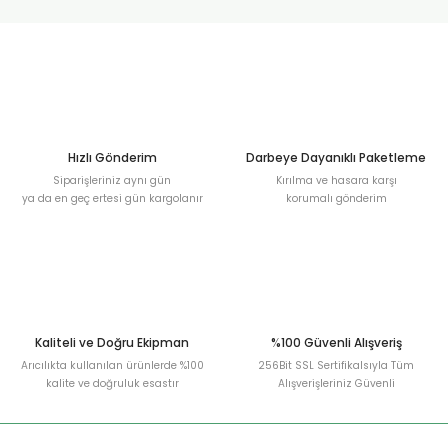
Sitemize ilk yorumu siz yapın!
Ürün resmi kalitesiz, bozuk veya görüntülenemiyor.
Ürün açıklamasında eksik bilgiler bulunuyor.
Deneyimini Paylaş
Ürün bilgilerinde hatalar bulunuyor.
Ürün fiyatı diğer sitelerden daha pahalı.
Bu ürüne benzer farklı alternatifler olmalı.
Hızlı Gönderim
Darbeye Dayanıklı Paketleme
Siparişleriniz aynı gün
Kırılma ve hasara karşı
ya da en geç ertesi gün kargolanır
korumalı gönderim
Gönder
Kaliteli ve Doğru Ekipman
%100 Güvenli Alışveriş
Arıcılıkta kullanılan ürünlerde %100
256Bit SSL Sertifikalsıyla Tüm
kalite ve doğruluk esastır
Alışverişleriniz Güvenli