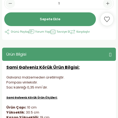
Sepete Ekle
Ürünü Paylaş
Yorum Yap
Tavsiye Et
Karşılaştır
Ürün Bilgisi
Sami Galveniz Körük
Ürün Bilgisi:
Galvaniz malzemeden üretilmiştir.
Pompası vinlekstir.
Sac kalınlığı 0,35 mm'dir.
Sami Galveniz Körük Ürün Ölçüleri:
Ürün Çapı:
10 cm
Yükseklik:
30.5 cm
Kazan Yüksekliği:
19 cm