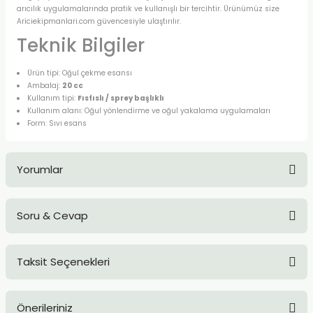
arıcılık uygulamalarında pratik ve kullanışlı bir tercihtir. Ürünümüz size
Ariciekipmanlari.com güvencesiyle ulaştırılır.
Teknik Bilgiler
Ürün tipi: Oğul çekme esansı
Ambalaj:
20 cc
Kullanım tipi:
Fısfıslı / sprey başlıklı
Kullanım alanı: Oğul yönlendirme ve oğul yakalama uygulamaları
Form: Sıvı esans
Yorumlar
Soru & Cevap
Bu ürüne ilk yorumu siz yapın!
Taksit Seçenekleri
Yorum Yaz
Ürün hakkında henüz soru sorulmamış.
Önerileriniz