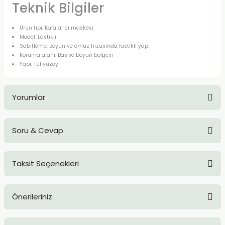
Teknik Bilgiler
Ürün tipi: Kafa arıcı maskesi
Model: Lastikli
Sabitleme: Boyun ve omuz hizasında lastikli yapı
Koruma alanı: Baş ve boyun bölgesi
Yapı: Tül yüzey
Yorumlar
Soru & Cevap
Bu ürüne ilk yorumu siz yapın!
Taksit Seçenekleri
Yorum Yaz
Ürün hakkında henüz soru sorulmamış.
Önerileriniz
Soru Sor
Bu ürünün fiyat bilgisi, resim, ürün açıklamalarında ve diğer