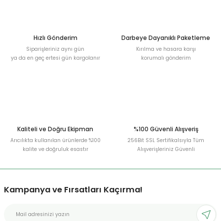
Ürün bilgilerinde hatalar bulunuyor.
Ürün fiyatı diğer sitelerden daha pahalı.
Bu ürüne benzer farklı alternatifler olmalı.
Hızlı Gönderim
Darbeye Dayanıklı Paketleme
Siparişleriniz aynı gün
Kırılma ve hasara karşı
ya da en geç ertesi gün kargolanır
korumalı gönderim
Gönder
Kaliteli ve Doğru Ekipman
%100 Güvenli Alışveriş
Arıcılıkta kullanılan ürünlerde %100
256Bit SSL Sertifikalsıyla Tüm
kalite ve doğruluk esastır
Alışverişleriniz Güvenli
Kampanya ve Fırsatları Kaçırma!