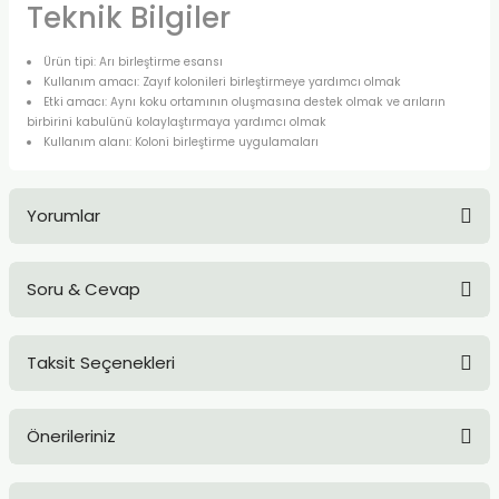
Teknik Bilgiler
Ürün tipi: Arı birleştirme esansı
Kullanım amacı: Zayıf kolonileri birleştirmeye yardımcı olmak
Etki amacı: Aynı koku ortamının oluşmasına destek olmak ve arıların
birbirini kabulünü kolaylaştırmaya yardımcı olmak
Kullanım alanı: Koloni birleştirme uygulamaları
Yorumlar
Soru & Cevap
Bu ürüne ilk yorumu siz yapın!
Taksit Seçenekleri
Yorum Yaz
Ürün hakkında henüz soru sorulmamış.
Önerileriniz
Soru Sor
Bu ürünün fiyat bilgisi, resim, ürün açıklamalarında ve diğer