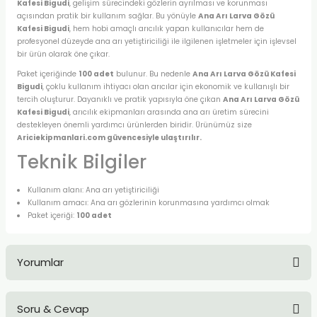
Kafesi Bigudi
, gelişim sürecindeki gözlerin ayrılması ve korunması
açısından pratik bir kullanım sağlar. Bu yönüyle
Ana Arı Larva Gözü
Kafesi Bigudi
, hem hobi amaçlı arıcılık yapan kullanıcılar hem de
profesyonel düzeyde ana arı yetiştiriciliği ile ilgilenen işletmeler için işlevsel
bir ürün olarak öne çıkar.
Paket içeriğinde
100 adet
bulunur. Bu nedenle
Ana Arı Larva Gözü Kafesi
Bigudi
, çoklu kullanım ihtiyacı olan arıcılar için ekonomik ve kullanışlı bir
tercih oluşturur. Dayanıklı ve pratik yapısıyla öne çıkan
Ana Arı Larva Gözü
Kafesi Bigudi
, arıcılık ekipmanları arasında ana arı üretim sürecini
destekleyen önemli yardımcı ürünlerden biridir. Ürünümüz size
Ariciekipmanlari.com güvencesiyle ulaştırılır.
Teknik Bilgiler
Kullanım alanı: Ana arı yetiştiriciliği
Kullanım amacı: Ana arı gözlerinin korunmasına yardımcı olmak
Paket içeriği:
100 adet
Yorumlar
Soru & Cevap