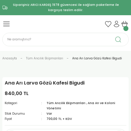
Siparişiniz ARICI KARDEŞ 1978 güvencesi ile sağlam paketleme ile
Geri Dön
Geri Dön
Geri Dön
Geri Dön
Geri Dön
Geri Dön
Geri Dön
Geri Dön
Geri Dön
kargoya teslim edilir.
ğı Başlangıç Setleri
ıyafetler
leri
ve Yardımcı Aletler
ek ve Kovan Parçaları
 ve Bakım
e Yemleme
Koloni Yönetimi
ve İşleme Ekipmanları
Kovanlı Başlangıç Setleri
Kovansız Başlangıç Setleri
Kovanlar
Bal İşleme ve Dolum Ekipman
Bal Süzme Makineleri
ıç Setleri
ven
kler
e Kabarmış Petek
ci Ürünler
Yemi
Dolum Ekipmanları
Ekonomik
Ekonomik
Ahşap Kovanlar
Bal Dinlendirme Kazanları
Manuel Bal Süzme Makineleri
ngıç Setleri
ı ve Çerçeve
e Dezenfeksiyon
k ve Suluk
 Izgara / Yetiştirme
neleri
Standart
Standart
Geleneksel / Yerel Kovanlar
Bal Eritme ve Dinlendirme Kazanları
Motorlu Bal Süzme Makineleri
Anasayfa
Tüm Arıcılık Ekipmanları
Ana Arı Larva Gözü Kafesi Bigudi
akım Ekipmanları
geç / Kazan
Tam Donanımlı
Tam Donanımlı
Ruşet Kovanlar
Bal Eritme, Dinlendirme ve Karıştırma 
e Ürünleri
Strafor (Poliüretan) Kovanlar
Tenekede Bal Eritme Kazanları
Ana Arı Larva Gözü Kafesi Bigudi
840,00 TL
tek Ürünleri
Kategori
Tüm Arıcılık Ekipmanları
,
Ana Arı ve Koloni
Yönetimi
Stok Durumu
Var
Fiyat
700,00 TL + KDV