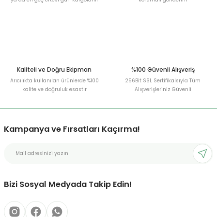
Gönder
Kaliteli ve Doğru Ekipman
%100 Güvenli Alışveriş
Arıcılıkta kullanılan ürünlerde %100
256Bit SSL Sertifikalsıyla Tüm
kalite ve doğruluk esastır
Alışverişleriniz Güvenli
Kampanya ve Fırsatları Kaçırma!
Bizi Sosyal Medyada Takip Edin!