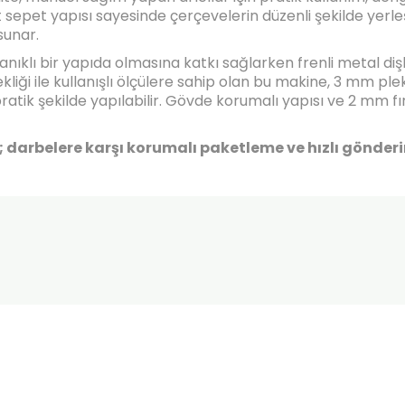
t sepet yapısı sayesinde çerçevelerin düzenli şekilde yerl
sunar.
klı bir yapıda olmasına katkı sağlarken frenli metal dişl
kliği ile kullanışlı ölçülere sahip olan bu makine, 3 mm pl
i pratik şekilde yapılabilir. Gövde korumalı yapısı ve 2 mm
rbelere karşı korumalı paketleme ve hızlı gönderim a
onularda yetersiz gördüğünüz noktaları öneri formunu kullanarak tarafımı
Ürün hakkında henüz soru sorulmamış.
Bu ürüne ilk yorumu siz yapın!
Sitemize ilk yorumu siz yapın!
Deneyimini Paylaş
Yorum Yaz
Soru Sor