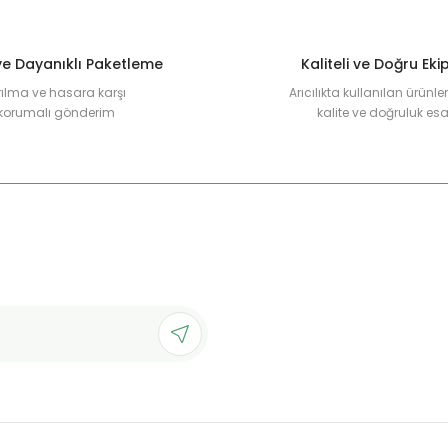
e Dayanıklı Paketleme
Kaliteli ve Doğru Ek
rılma ve hasara karşı
Arıcılıkta kullanılan ürünl
korumalı gönderim
kalite ve doğruluk esa
Gönder