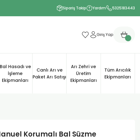
Sipariş Takip
Yardım
5325183443
Giriş Yap
Bal Hasadı ve
Arı Zehri ve
Canlı Arı ve
Tüm Arıcılık
İşleme
Üretim
Paket Arı Satışı
Ekipmanları
Ekipmanları
Ekipmanları
Manuel Korumalı Bal Süzme