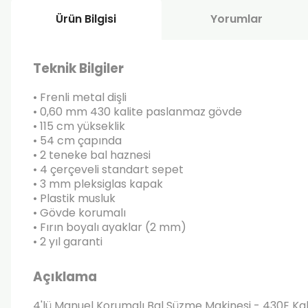
Ürün Bilgisi
Yorumlar
Teknik Bilgiler
• Frenli metal dişli
• 0,60 mm 430 kalite paslanmaz gövde
• 115 cm yükseklik
• 54 cm çapında
• 2 teneke bal haznesi
• 4 çerçeveli standart sepet
• 3 mm pleksiglas kapak
• Plastik musluk
• Gövde korumalı
• Fırın boyalı ayaklar (2 mm)
• 2 yıl garanti
Açıklama
4'lü Manuel Korumalı Bal Süzme Makinesi - 430E Kali