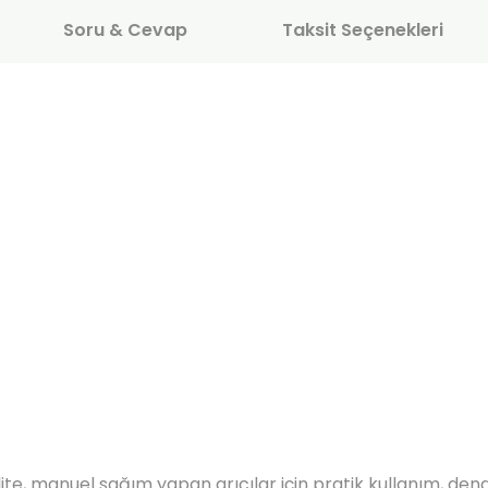
Soru & Cevap
Taksit Seçenekleri
te, manuel sağım yapan arıcılar için pratik kullanım, den