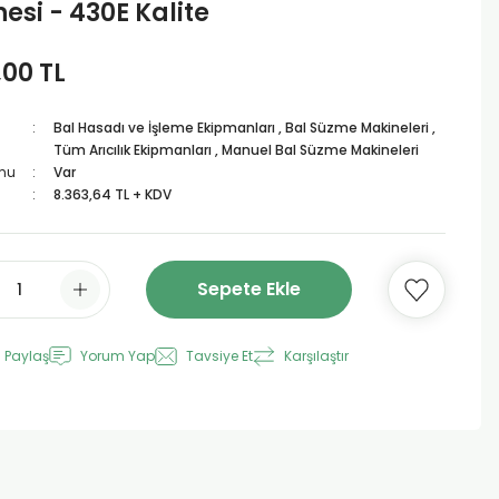
esi - 430E Kalite
,00 TL
Bal Hasadı ve İşleme Ekipmanları
,
Bal Süzme Makineleri
,
Tüm Arıcılık Ekipmanları
,
Manuel Bal Süzme Makineleri
mu
Var
8.363,64 TL + KDV
Sepete Ekle
 Paylaş
Yorum Yap
Tavsiye Et
Karşılaştır