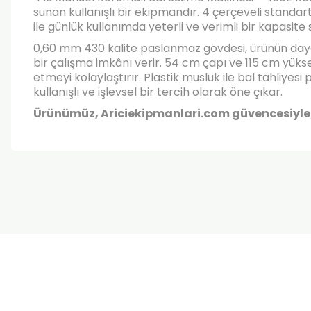
sunan kullanışlı bir ekipmandır. 4 çerçeveli standar
ile günlük kullanımda yeterli ve verimli bir kapasite 
0,60 mm 430 kalite paslanmaz gövdesi, ürünün dayanı
bir çalışma imkânı verir. 54 cm çapı ve 115 cm yükse
etmeyi kolaylaştırır. Plastik musluk ile bal tahliyes
kullanışlı ve işlevsel bir tercih olarak öne çıkar.
Ürünümüz, Ariciekipmanlari.com güvencesiyle; da
Bu ürünün fiyat bilgisi, resim, ürün açıklamalarında ve diğer k
Görüş ve önerileriniz için teşekkür ederiz.
Ürün resmi kalitesiz, bozuk veya görüntülenemiyor.
Ürün açıklamasında eksik bilgiler bulunuyor.
Ürün bilgilerinde hatalar bulunuyor.
Ürün fiyatı diğer sitelerden daha pahalı.