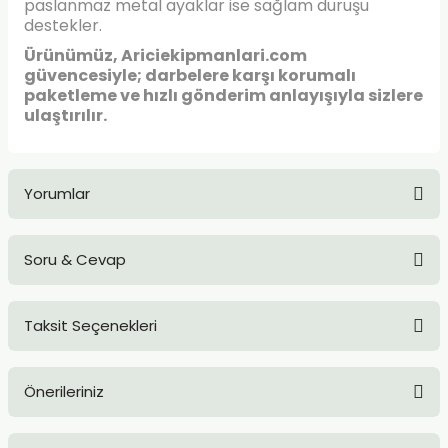
paslanmaz metal ayaklar ise sağlam duruşu
destekler.
Ürünümüz, Ariciekipmanlari.com
güvencesiyle; darbelere karşı korumalı
paketleme ve hızlı gönderim anlayışıyla sizlere
ulaştırılır.
Yorumlar
Soru & Cevap
Bu ürüne ilk yorumu siz yapın!
Taksit Seçenekleri
Yorum Yaz
Ürün hakkında henüz soru sorulmamış.
Önerileriniz
Soru Sor
Bu ürünün fiyat bilgisi, resim, ürün açıklamalarında ve diğer