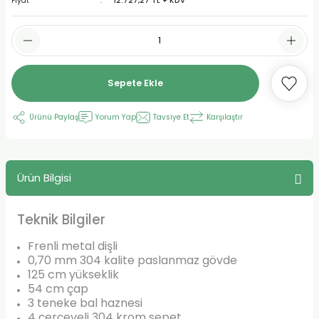
Fiyat
12.727,27 TL + KDV
Sepete Ekle
Ürünü Paylaş
Yorum Yap
Tavsiye Et
Karşılaştır
Ürün Bilgisi
Teknik Bilgiler
Frenli metal dişli
0,70 mm 304 kalite paslanmaz gövde
125 cm yükseklik
54 cm çap
3 teneke bal haznesi
4 çerçeveli 304 krom sepet