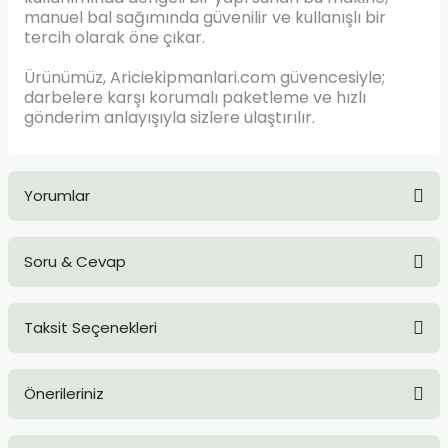
manuel bal sağımında güvenilir ve kullanışlı bir
tercih olarak öne çıkar.
Ürünümüz, Ariciekipmanlari.com güvencesiyle;
darbelere karşı korumalı paketleme ve hızlı
gönderim anlayışıyla sizlere ulaştırılır.
Yorumlar
Soru & Cevap
Bu ürüne ilk yorumu siz yapın!
Taksit Seçenekleri
Yorum Yaz
Ürün hakkında henüz soru sorulmamış.
Önerileriniz
Soru Sor
Bu ürünün fiyat bilgisi, resim, ürün açıklamalarında ve diğer