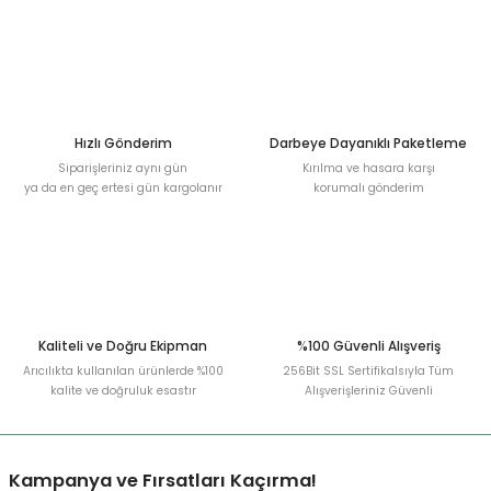
Hızlı Gönderim
Darbeye Dayanıklı Paketleme
Siparişleriniz aynı gün
Kırılma ve hasara karşı
ya da en geç ertesi gün kargolanır
korumalı gönderim
Kaliteli ve Doğru Ekipman
%100 Güvenli Alışveriş
Arıcılıkta kullanılan ürünlerde %100
256Bit SSL Sertifikalsıyla Tüm
kalite ve doğruluk esastır
Alışverişleriniz Güvenli
Kampanya ve Fırsatları Kaçırma!