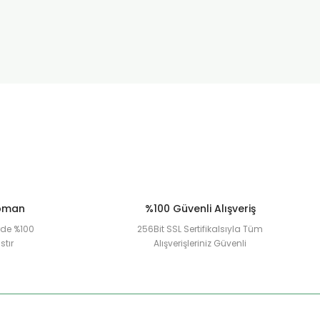
ipman
%100 Güvenli Alışveriş
erde %100
256Bit SSL Sertifikalsıyla Tüm
stır
Alışverişleriniz Güvenli