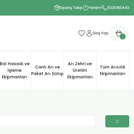
Sipariş Takip
Yardım
5325183443
Giriş Yap
Bal Hasadı ve
Arı Zehri ve
Canlı Arı ve
Tüm Arıcılık
İşleme
Üretim
Paket Arı Satışı
Ekipmanları
Ekipmanları
Ekipmanları