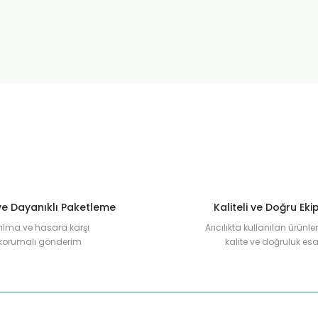
e Dayanıklı Paketleme
Kaliteli ve Doğru Ek
rılma ve hasara karşı
Arıcılıkta kullanılan ürünl
korumalı gönderim
kalite ve doğruluk esa