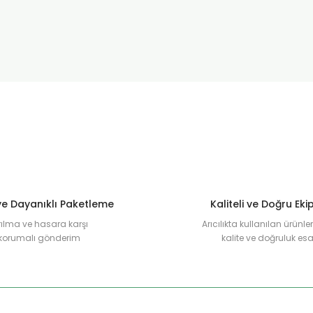
e Dayanıklı Paketleme
Kaliteli ve Doğru Ek
rılma ve hasara karşı
Arıcılıkta kullanılan ürünl
korumalı gönderim
kalite ve doğruluk esa