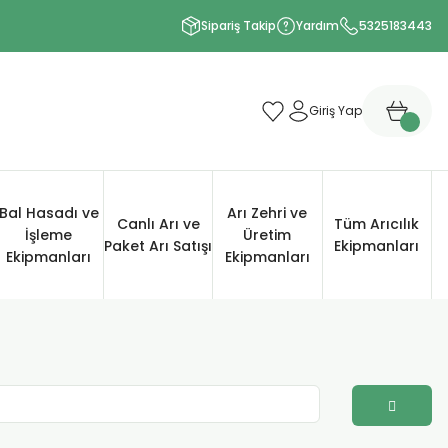
Sipariş Takip
Yardım
5325183443
Giriş Yap
Bal Hasadı ve
Arı Zehri ve
Canlı Arı ve
Tüm Arıcılık
İşleme
Üretim
Paket Arı Satışı
Ekipmanları
Ekipmanları
Ekipmanları