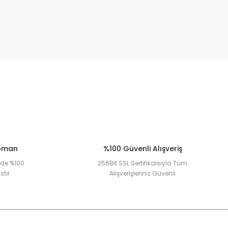
ipman
%100 Güvenli Alışveriş
erde %100
256Bit SSL Sertifikalsıyla Tüm
stır
Alışverişleriniz Güvenli